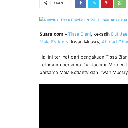
Share
Suara.com –
Tissa Biani
, kekasih
Dul Jae
Maia Estianty
, Irwan Mussry,
Ahmad Dhan
Hal ini terlihat dari pengakuan Tissa Bia
keturunan bersama Dul Jaelani. Momen t
bersama Maia Estianty dan Irwan Mussry