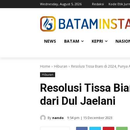
Wednesday, August 5, 2026
Redaksi
Kode Etik Jurn
NEWS
BATAM
KEPRI
NASIO
Home
Hiburan
Resolusi Tissa Biani di 2024, Punya 
Hiburan
Resolusi Tissa Bi
dari Dul Jaelani
By
nando
9:54 pm | 15 December 2023