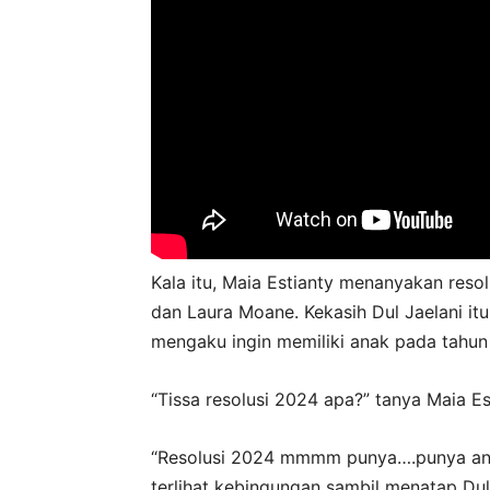
Kala itu, Maia Estianty menanyakan reso
dan Laura Moane. Kekasih Dul Jaelani it
mengaku ingin memiliki anak pada tahun
“Tissa resolusi 2024 apa?” tanya Maia E
“Resolusi 2024 mmmm punya….punya anak 
terlihat kebingungan sambil menatap Dul 