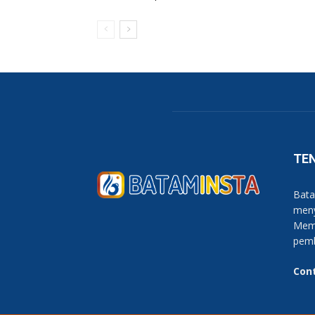
TE
Bata
meny
Memb
pem
Con