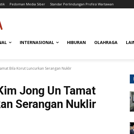
stik
Pedoman Media Siber
Standar Perlindungan Profesi Wartawan
NAL
INTERNASIONAL
HIBURAN
OLAHRAGA
LAI
mat Bila Korut Luncurkan Serangan Nuklir
Kim Jong Un Tamat
kan Serangan Nuklir