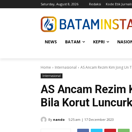
Saturday, August 8, 2026
Redaksi
Kode Etik Jurnali
NEWS
BATAM
KEPRI
NASIO
Home
Internasional
AS Ancam Rezim Kim Jong Un Ta
Internasional
AS Ancam Rezim 
Bila Korut Luncur
By
nando
5:25 am | 17 December 2023