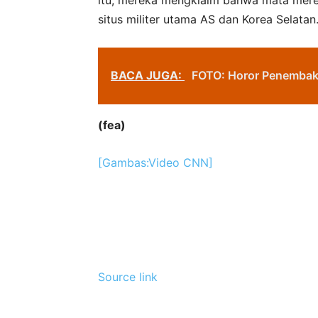
itu, mereka mengklaim bahwa mata mere
situs militer utama AS dan Korea Selatan
BACA JUGA:
FOTO: Horor Penembaka
(fea)
[Gambas:Video CNN]
Source link