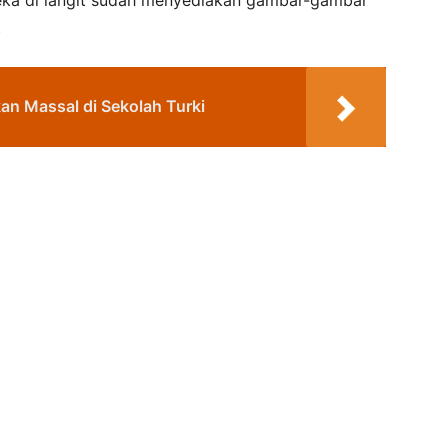
ka di langit sudah menyediakan gambar-gambar
.
n Massal di Sekolah Turki