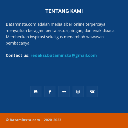
TENTANG KAMI
Bataminsta.com adalah media siber online terpercaya,
menyajikan beragam berita aktual, ringan, dan enak dibaca.
Memberikan inspirasi sekaligus menambah wawasan
pembacanya.
Contact us:
redaksi.bataminsta@gmail.com
© Bataminsta.com | 2020-2023