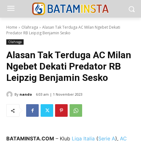
Home
Olahraga
Alasan Tak Terduga AC Milan Ngebet Dekati
Predator RB Leipzig Benjamin Sesko
Olahraga
Alasan Tak Terduga AC Milan
Ngebet Dekati Predator RB
Leipzig Benjamin Sesko
By
nando
6:03 am | 1 November 2023
BATAMINSTA.COM
– Klub
Liga Italia
(
Serie A
),
AC