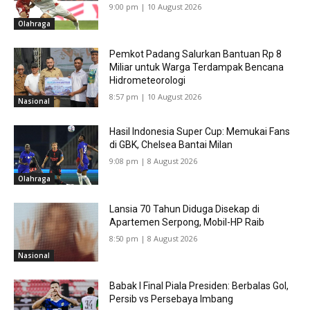
9:00 pm | 10 August 2026
Olahraga
Pemkot Padang Salurkan Bantuan Rp 8
Miliar untuk Warga Terdampak Bencana
Hidrometeorologi
8:57 pm | 10 August 2026
Nasional
Hasil Indonesia Super Cup: Memukai Fans
di GBK, Chelsea Bantai Milan
9:08 pm | 8 August 2026
Olahraga
Lansia 70 Tahun Diduga Disekap di
Apartemen Serpong, Mobil-HP Raib
8:50 pm | 8 August 2026
Nasional
Babak I Final Piala Presiden: Berbalas Gol,
Persib vs Persebaya Imbang