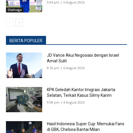
9:04 pm | 6 August 2026
Olahraga
BERITA POPULER
JD Vance Akui Negosiasi dengan Israel
Amat Sulit
8:56 pm | 6 August 2026
KPK Geledah Kantor Imigrasi Jakarta
Selatan, Terkait Kasus Silmy Karim
9:08 pm | 4 August 2026
Hasil Indonesia Super Cup: Memukai Fans
di GBK, Chelsea Bantai Milan