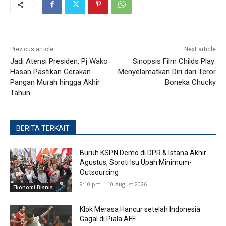
Previous article
Next article
Jadi Atensi Presiden, Pj Wako
Sinopsis Film Childs Play:
Hasan Pastikan Gerakan
Menyelamatkan Diri dari Teror
Pangan Murah hingga Akhir
Boneka Chucky
Tahun
BERITA TERKAIT
Buruh KSPN Demo di DPR & Istana Akhir
Agustus, Soroti Isu Upah Minimum-
Outsourcing
9:10 pm | 10 August 2026
Ekonomi Bisnis
Klok Merasa Hancur setelah Indonesia
Gagal di Piala AFF