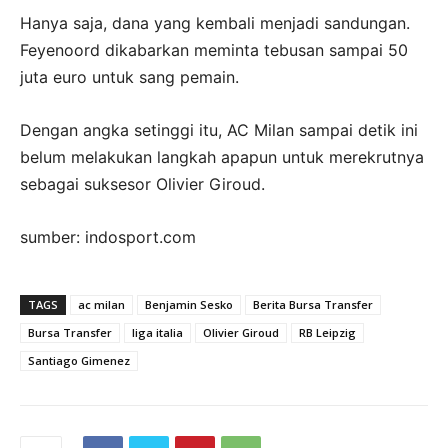
Hanya saja, dana yang kembali menjadi sandungan.
Feyenoord dikabarkan meminta tebusan sampai 50
juta euro untuk sang pemain.
Dengan angka setinggi itu, AC Milan sampai detik ini
belum melakukan langkah apapun untuk merekrutnya
sebagai suksesor Olivier Giroud.
sumber: indosport.com
TAGS
ac milan
Benjamin Sesko
Berita Bursa Transfer
Bursa Transfer
liga italia
Olivier Giroud
RB Leipzig
Santiago Gimenez