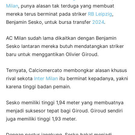
Milan
, punya alasan tak terduga yang membuat
mereka terus berminat pada striker
RB Leipzig
,
Benjamin Sesko, untuk bursa transfer
2024
.
AC Milan sudah lama dikaitkan dengan Benjamin
Sesko lantaran mereka butuh mendatangkan striker
baru untuk menggantikan Olivier Giroud.
Ternyata, Calciomercato membongkar alasan khusus
rival sekota
Inter Milan
itu berminat kepadanya, yakni
karena tinggi badan pemain.
Sesko memiliki tinggi 1,94 meter yang membuatnya
menjadi suksesor tepat bagi Giroud. Giroud sendiri
juga memiliki tinggi 1,93 meter.
Dengan postur jangkung, Sesko bakal menjadi