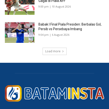
Gagal di Piala AFF
9:00 pm | 10 August 2026
Babak I Final Piala Presiden: Berbalas Gol,
Persib vs Persebaya Imbang
9:04 pm | 6 August 2026
Load more