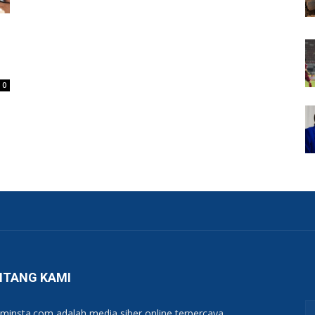
0
NTANG KAMI
minsta.com adalah media siber online terpercaya,