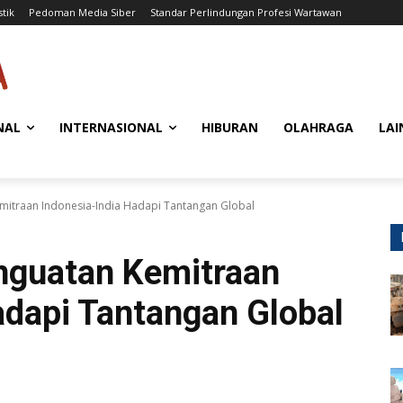
stik
Pedoman Media Siber
Standar Perlindungan Profesi Wartawan
NAL
INTERNASIONAL
HIBURAN
OLAHRAGA
LAI
mitraan Indonesia-India Hadapi Tantangan Global
nguatan Kemitraan
adapi Tantangan Global