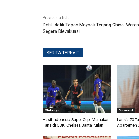
Previous article
Detik-detik Topan Maysak Terjang China, Warga
Segera Dievakuasi
BERITA TERKAIT
Olahraga
Nasional
Hasil Indonesia Super Cup: Memukai
Lansia 70 T
Fans di GBK, Chelsea Bantai Milan
Apartemen S