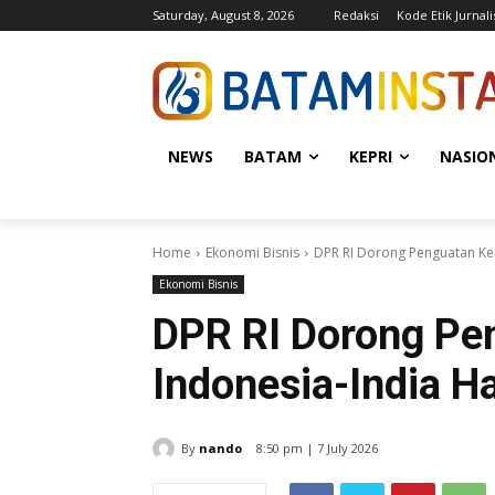
Saturday, August 8, 2026
Redaksi
Kode Etik Jurnali
NEWS
BATAM
KEPRI
NASIO
Home
Ekonomi Bisnis
DPR RI Dorong Penguatan Ke
Ekonomi Bisnis
DPR RI Dorong Pe
Indonesia-India H
By
nando
8:50 pm | 7 July 2026