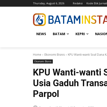
Thursday, August 6, 2026
Redaksi
Kode Etik Jurnali
NEWS
BATAM
KEPRI
NASIO
Home
Ekonomi Bisnis
KPU Wanti-wanti Soal Dana 
Ekonomi Bisnis
KPU Wanti-wanti 
Usia Gaduh Transa
Parpol