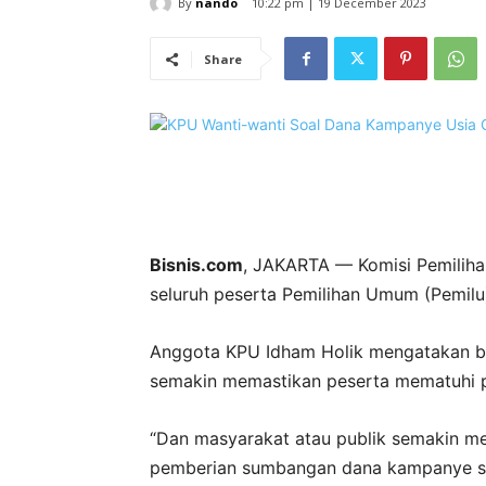
By
nando
10:22 pm | 19 December 2023
Share
Bisnis.com
, JAKARTA — Komisi Pemiliha
seluruh peserta Pemilihan Umum (Pemil
Anggota KPU Idham Holik mengatakan ba
semakin memastikan peserta mematuhi 
“Dan masyarakat atau publik semakin mem
pemberian sumbangan dana kampanye ses